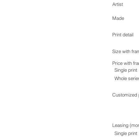
Artist
Made
Print detail
Size with fr
Price with fr
Single print
Whole serie
Customized p
Leasing (mon
Single print