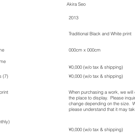
Akira Seo
2013
Traditional Black and White print
ame
000cm x 000cm
ame
¥0,000 (w/o tax &
shipping)
s (7)
¥0,000 (w/o tax &
shipping)
rint
When purchasing a work, we will de
the place to display. Please inquir
change depending on the size. We 
please understand that it may ta
thly)
¥0,000 (w/o tax &
shipping)