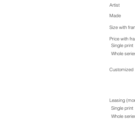
Artist
Made
Size with fr
Price with f
Single print
Whole serie
Customized p
Leasing (mon
Single print
Whole serie