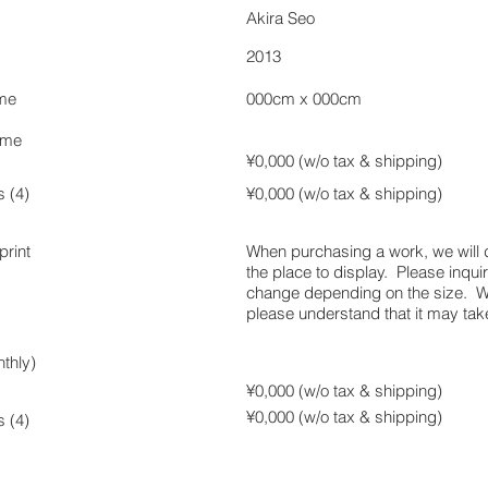
Akira Seo
2013
ame
000cm x 000cm
rame
¥0,000 (w/o tax &
shipping)
s (4)
¥0,000 (w/o tax &
shipping)
rint
When purchasing a work, we will de
the place to display. Please inquir
change depending on the size. We 
please understand that it may ta
thly)
¥0,000 (w/o tax &
shipping)
¥0,000 (w/o tax &
shipping)
s (4)