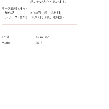
承いただきたく思います。
リース価格 (月々)
単作品
0,000円（税、送料別）
シリーズ (全15)
0,000円（税、送料別）
Artist
Akira Seo
Made
2013
Size with frame
000cm x 000cm
Price with frame
Single print
¥0,000 (w/o tax &
shipping)
¥0,000 (w/o tax &
shipping)
Whole series (15)
Customized print
When purchasing a work, we
will deliver it in the desired
size according to the place
to display. Please inquire
about the price as the price
will change depending on
the size. We will print and
frame after you apply, so
please understand that it
may take some time.